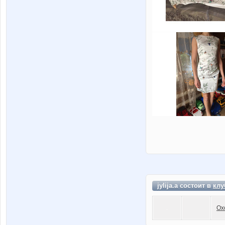
jylija.a состоит в
клу
Ох