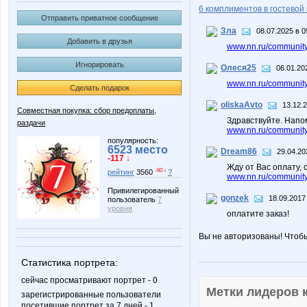
6 комплиментов в гостевой 
Отправить приватное сообщение
Зла
08.07.2025 в 0
Добавить в друзья
www.nn.ru/community
Игнорировать
Олеся25
06.01.20
www.nn.ru/community
Сделать подарок
oliskaAvto
13.12.
Совместная покупка: сбор предоплаты,
Здравствуйте. Напо
раздачи
www.nn.ru/community/
популярность:
6523 место
Dream86
29.04.20
-117 ↓
Жду от Вас оплату,
-60 ↓
рейтинг
3560
?
www.nn.ru/community/p
Привилегированный
gonzek
18.09.2017
пользователь
7
уровня
оплатите заказ!
Вы не авторизованы! Чтоб
Статистика портрета:
сейчас просматривают портрет - 0
Метки лидеров
зарегистрированные пользователи
посетившие портрет за 7 дней - 1